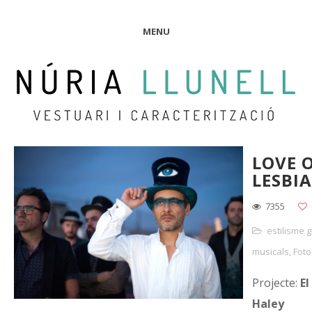
MENU
LOVE 
LESBI
7355
estilisme 
musicals
,
Foto
Projecte:
El
Haley