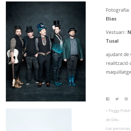
Fotografia:
Elias
Vestuari :
N
Tusal
ajudant de 
realització 
maquillatg
Peggy Pickit 
de Dèu
Las personas 