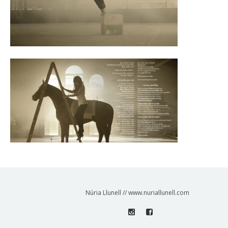
Núria Llunell // www.nuriallunell.com