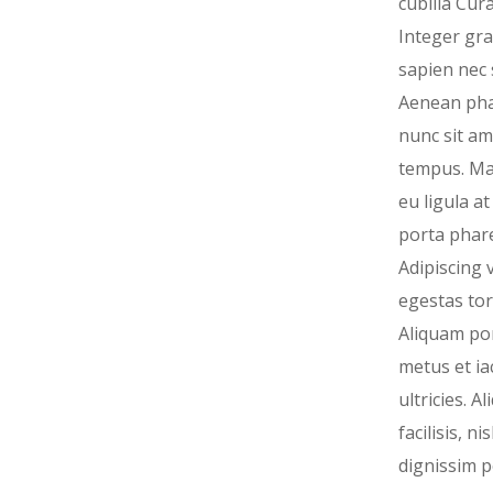
cubilia Cura
Integer gra
sapien nec s
Aenean pha
nunc sit am
tempus. M
eu ligula a
porta phare
Adipiscing v
egestas tor
Aliquam por
metus et ia
ultricies. A
facilisis, ni
dignissim 