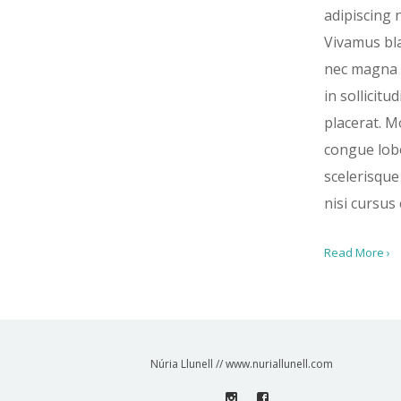
adipiscing 
Vivamus bla
nec magna 
in sollicitud
placerat. M
congue lobo
scelerisque
nisi cursus 
Read More ›
Núria Llunell // www.nuriallunell.com