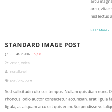
arcu magn
arcu, vitae
nisl lectus a
Read More ›
STANDARD IMAGE POST
3
23436
0
Article
,
Video
nuriallunell
portfolio
,
pure
Sed sollicitudin ultrices tempus. Nullam quis diam nunc. 
rhoncus, odio auctor consectetur accumsan, erat ligula fac
ligula, ac aliquam arcu est quis enim. Suspendisse vel ali