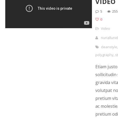
VIDEO
5
255
0
Video
nuriallunel
cleanstyle
,
polygraphy
,
st
Etiam justo
sollicitudi
gravida vita
volutpat non
pretium vit
ac molestie.
pretium odi