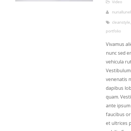
Video
nuriallunel
cleanstyle
portfolio
Vivamus al
nunc sed e
vehicula ru
Vestibulum 
venenatis ni
dapibus lob
quam. Vest
ante ipsum 
faucibus or
et ultrices