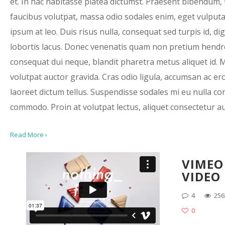
et. In hac habitasse platea dictumst. Praesent bibendum, 
faucibus volutpat, massa odio sodales enim, eget vulputa
ipsum at leo. Duis risus nulla, consequat sed turpis id, di
lobortis lacus. Donec venenatis quam non pretium hendre
consequat dui neque, blandit pharetra metus aliquet id. 
volutpat auctor gravida. Cras odio ligula, accumsan ac ero
laoreet dictum tellus. Suspendisse sodales mi eu nulla 
commodo. Proin at volutpat lectus, aliquet consectetur a
Read More ›
VIMEO
VIDEO
4
256
0