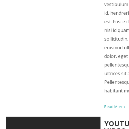
vestibulum 
id, hendrer
est. Fusce 
nisi id qua
sollicitudin
euismod ult
dolor, eget
pellentesq
ultrices sit
Pellentesq
habitant mo
Read More ›
YOUTU