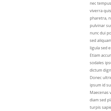
nec tempus
viverra quis
pharetra, n
pulvinar sus
nunc dui por
sed aliquam
ligula sed e
Etiam accu
sodales ip
dictum dign
Donec ultri
ipsum id sus
Maecenas v
diam sed pl
turpis sapi