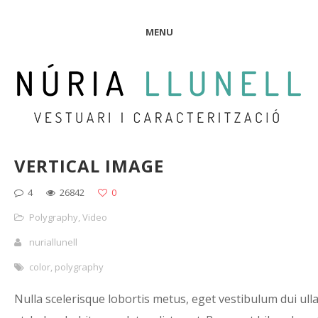
MENU
VERTICAL IMAGE
4
26842
0
Polygraphy
,
Video
nuriallunell
color
,
polygraphy
Nulla scelerisque lobortis metus, eget vestibulum dui ul