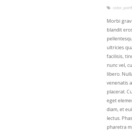
color
,
portf
Morbi grav
blandit ero
pellentesq
ultricies q
facilisis, ti
nunc vel, c
libero. Null
venenatis a
placerat. C
eget elem
diam, et e
lectus. Pha
pharetra ma