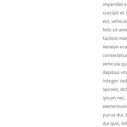
imperdiet e
suscipit et.
est, vehicu
felis sit ame
facilisis ma
Aenean era
consectetur
vehicula qui
dapibus vit
Integer sed
laoreet, di
ipsum nec,
elementum 
purus dui, 
dui quis, 