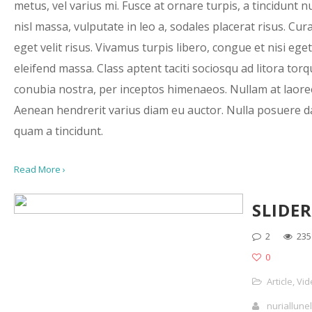
metus, vel varius mi. Fusce at ornare turpis, a tincidunt n
nisl massa, vulputate in leo a, sodales placerat risus. Cur
eget velit risus. Vivamus turpis libero, congue et nisi eget, 
eleifend massa. Class aptent taciti sociosqu ad litora tor
conubia nostra, per inceptos himenaeos. Nullam at laoree
Aenean hendrerit varius diam eu auctor. Nulla posuere 
quam a tincidunt.
Read More ›
SLIDER
2
235
0
Article
,
Vid
nuriallunel