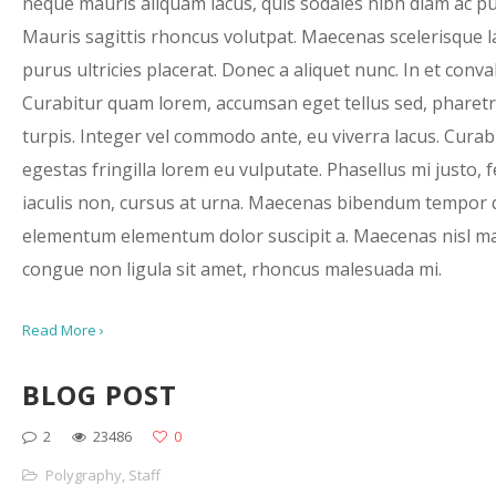
neque mauris aliquam lacus, quis sodales nibh diam ac pu
Mauris sagittis rhoncus volutpat. Maecenas scelerisque l
purus ultricies placerat. Donec a aliquet nunc. In et convall
Curabitur quam lorem, accumsan eget tellus sed, pharet
turpis. Integer vel commodo ante, eu viverra lacus. Curab
egestas fringilla lorem eu vulputate. Phasellus mi justo, f
iaculis non, cursus at urna. Maecenas bibendum tempor
elementum elementum dolor suscipit a. Maecenas nisl m
congue non ligula sit amet, rhoncus malesuada mi.
Read More ›
BLOG POST
2
23486
0
Polygraphy
,
Staff