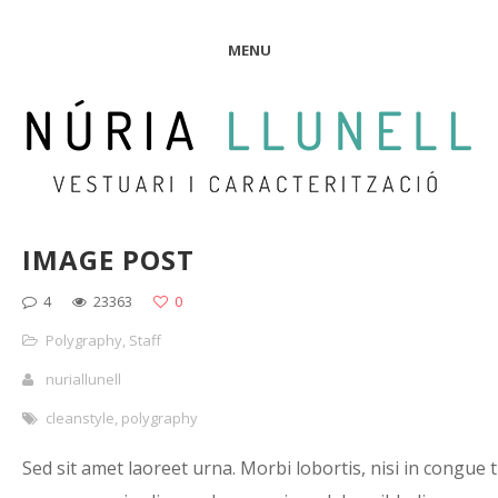
MENU
IMAGE POST
4
23363
0
Polygraphy
,
Staff
nuriallunell
cleanstyle
,
polygraphy
Sed sit amet laoreet urna. Morbi lobortis, nisi in congue t