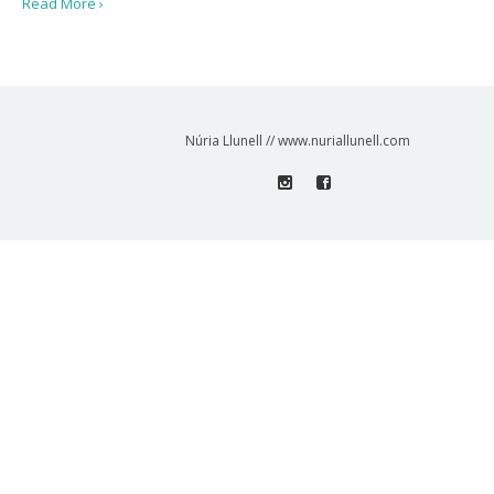
Read More ›
Núria Llunell // www.nuriallunell.com