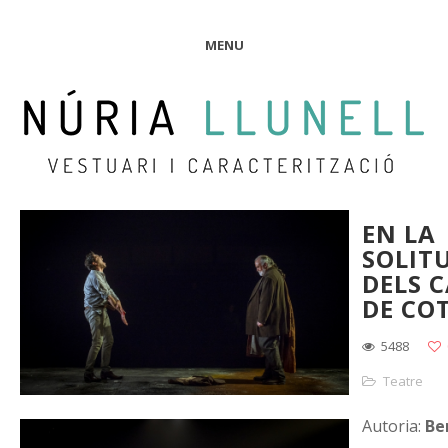
MENU
EN LA
SOLIT
DELS 
DE CO
5488
Teatre
Autoria:
Be