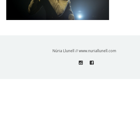
Núria Llunell // www.nuriallunell.com