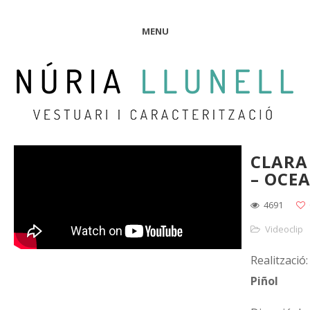
MENU
CLARA
– OCE
4691
Videoclip
Realització:
Piñol