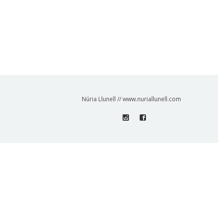
Núria Llunell // www.nuriallunell.com