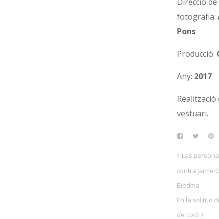
Direcció de
fotografia:
Pons
Producció:
Any:
2017
Realització 
vestuari.
Las persona
contra Jaime G
Biedma
En la solitud 
de cotó