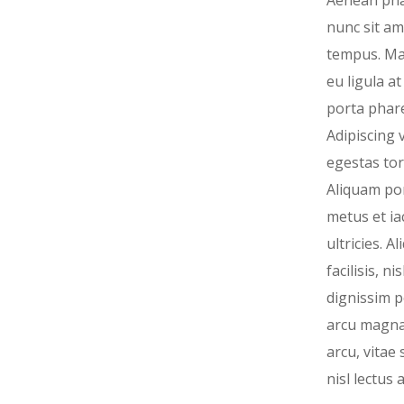
Aenean pha
nunc sit am
tempus. M
eu ligula a
porta phare
Adipiscing v
egestas tor
Aliquam por
metus et ia
ultricies. A
facilisis, ni
dignissim 
arcu magn
arcu, vitae
nisl lectus a