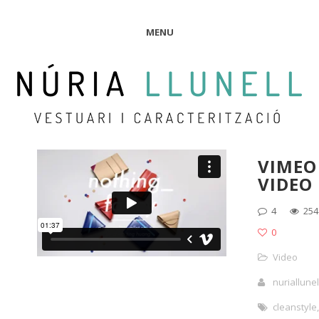
MENU
VIMEO
VIDEO
4
254
0
Video
nuriallunel
cleanstyle