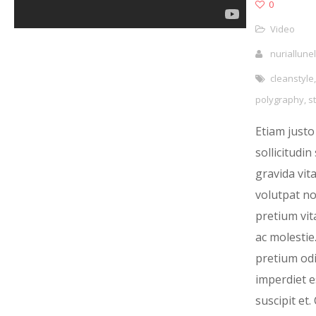
0
Video
nuriallunel
cleanstyle
,
polygraphy
,
st
Etiam justo
sollicitudi
gravida vita
volutpat non
pretium vit
ac molestie.
pretium odi
imperdiet e
suscipit et.