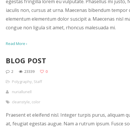
egestas fringilla lorem eu vulputate. Phasellus mi justo, f
iaculis non, cursus at urna. Maecenas bibendum tempor
elementum elementum dolor suscipit a. Maecenas nisl m
congue non ligula sit amet, rhoncus malesuada mi.
Read More ›
BLOG POST
2
23339
0
Polygraphy
,
Staff
nuriallunell
cleanstyle
,
color
Praesent et eleifend nisl. Integer turpis purus, aliquam q
at, feugiat egestas augue. Nam a rutrum ipsum. Fusce so