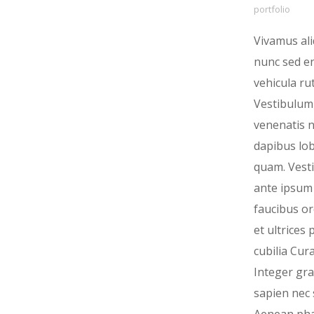
portfolio
Vivamus al
nunc sed e
vehicula ru
Vestibulum 
venenatis ni
dapibus lob
quam. Vest
ante ipsum 
faucibus or
et ultrices
cubilia Cura
Integer gra
sapien nec s