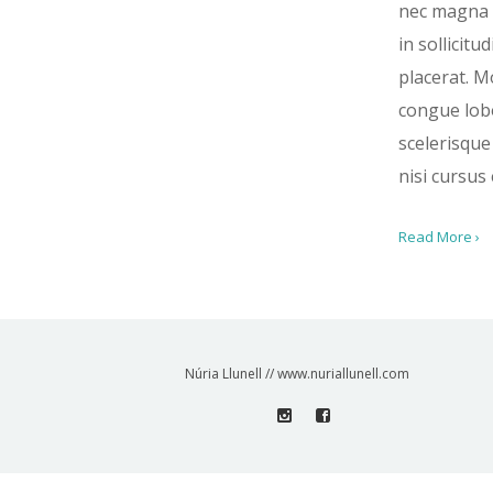
nec magna 
in sollicitud
placerat. M
congue lobo
scelerisque
nisi cursus 
Read More ›
Núria Llunell // www.nuriallunell.com