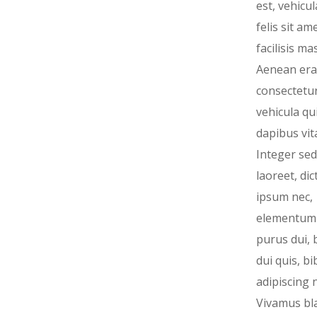
est, vehicu
felis sit ame
facilisis ma
Aenean era
consectetur
vehicula qui
dapibus vit
Integer sed
laoreet, di
ipsum nec,
elementum 
purus dui, 
dui quis, 
adipiscing 
Vivamus bla