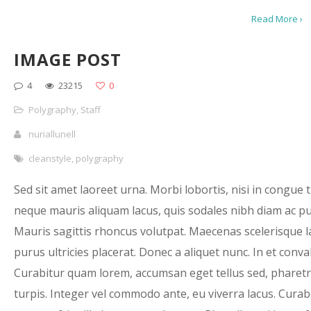
Read More ›
IMAGE POST
4
23215
0
Polygraphy
,
Staff
nuriallunell
cleanstyle
,
polygraphy
Sed sit amet laoreet urna. Morbi lobortis, nisi in congue t
neque mauris aliquam lacus, quis sodales nibh diam ac pu
Mauris sagittis rhoncus volutpat. Maecenas scelerisque l
purus ultricies placerat. Donec a aliquet nunc. In et convall
Curabitur quam lorem, accumsan eget tellus sed, pharet
turpis. Integer vel commodo ante, eu viverra lacus. Curab